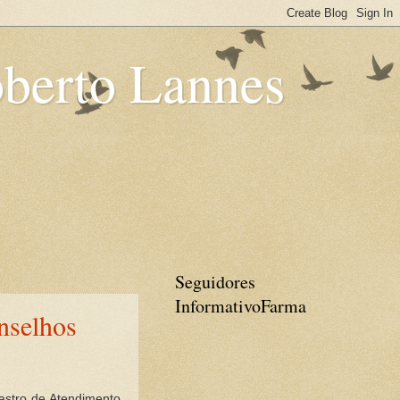
oberto Lannes
Seguidores
InformativoFarma
nselhos
dastro de Atendimento