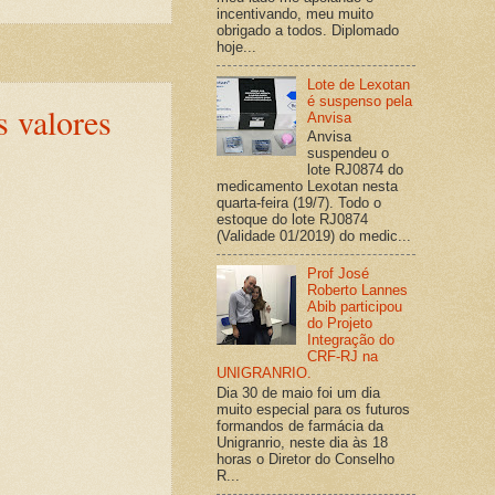
incentivando, meu muito
obrigado a todos. Diplomado
hoje...
Lote de Lexotan
é suspenso pela
s valores
Anvisa
Anvisa
suspendeu o
lote RJ0874 do
medicamento Lexotan nesta
quarta-feira (19/7). Todo o
estoque do lote RJ0874
(Validade 01/2019) do medic...
Prof José
Roberto Lannes
Abib participou
do Projeto
Integração do
CRF-RJ na
UNIGRANRIO.
Dia 30 de maio foi um dia
muito especial para os futuros
formandos de farmácia da
Unigranrio, neste dia às 18
horas o Diretor do Conselho
R...