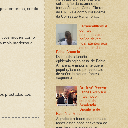
solicitação de exames por
farmacêuticos. Como Diretor
o pela empresa, sendo
do CRFRJ e como Presidente
da Comissão Parlament...
Farmacêuticos e
demais
profissionais de
sitivos móveis como
saúde devem
ira mais moderna e
ficar atentos aos
sintomas da
Febre Amarela
Diante da situação
epidemiológica atual de Febre
Amarela, é importante que a
população e os profissionais
de saúde busquem fontes
seguras e...
Dr. José Roberto
Lannes Abib é o
ços prestados aos
mais novo
imortal da
Academia
Brasileira de
Farmácia Militar
Agradeço a todos que durante
todos estes anos estiveram ao
meu lado me apoiando e