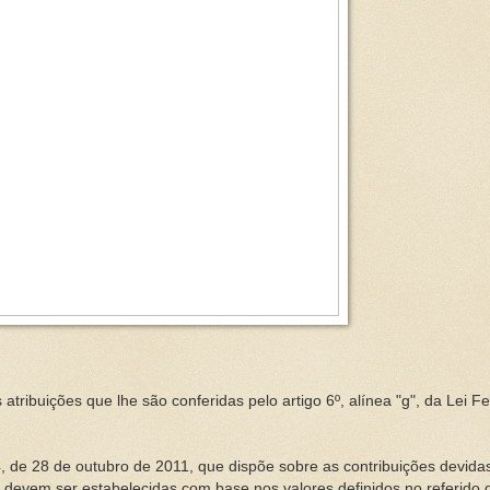
 atribuições que lhe são conferidas pelo artigo 6º, alínea "g", da Lei F
4, de 28 de outubro de 2011, que dispõe sobre as contribuições devid
devem ser estabelecidas com base nos valores definidos no referido d