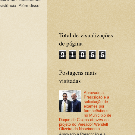
istência. Além disso,
Total de visualizações
de página
9
1
0
6
6
Postagens mais
visitadas
Aprovado a
Prescrição e a
solicitação de
exames por
farmacêuticos
no Municipio de
Duque de Caxias atraves do
projeto do Vereador Wendell
Oliveira do Nascimento
Aprovado a Prescrição e a