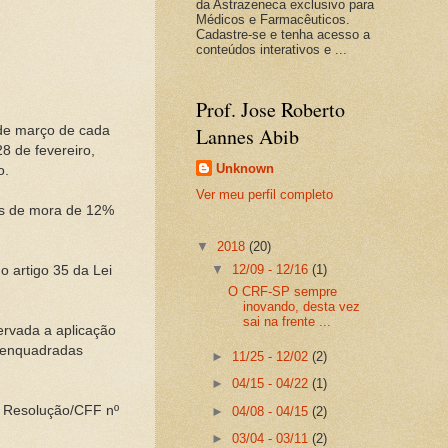
da Astrazeneca exclusivo para
Médicos e Farmacêuticos.
Cadastre-se e tenha acesso a
conteúdos interativos e ...
Prof. Jose Roberto
 de março de cada
Lannes Abib
8 de fevereiro,
Unknown
o.
Ver meu perfil completo
os de mora de 12%
▼
2018
(20)
▼
12/09 - 12/16
(1)
 artigo 35 da Lei
O CRF-SP sempre
inovando, desta vez
sai na frente ...
ervada a aplicação
s enquadradas
►
11/25 - 12/02
(2)
►
04/15 - 04/22
(1)
a Resolução/CFF nº
►
04/08 - 04/15
(2)
►
03/04 - 03/11
(2)