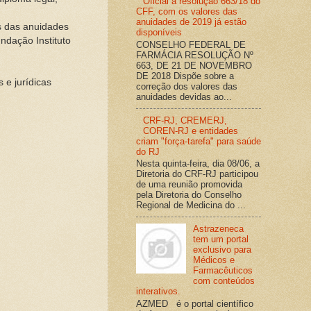
Oficial a resolução 663/18 do
CFF, com os valores das
anuidades de 2019 já estão
es das anuidades
disponíveis
ndação Instituto
CONSELHO FEDERAL DE
FARMÁCIA RESOLUÇÃO Nº
663, DE 21 DE NOVEMBRO
DE 2018 Dispõe sobre a
 e jurídicas
correção dos valores das
anuidades devidas ao...
CRF-RJ, CREMERJ,
COREN-RJ e entidades
criam "força-tarefa" para saúde
do RJ
Nesta quinta-feira, dia 08/06, a
Diretoria do CRF-RJ participou
de uma reunião promovida
pela Diretoria do Conselho
Regional de Medicina do ...
Astrazeneca
tem um portal
exclusivo para
Médicos e
Farmacêuticos
com conteúdos
interativos.
AZMED é o portal científico