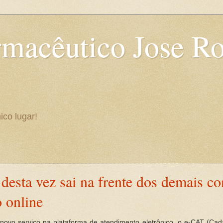
rmacêutico Jose R
ico lugar!
esta vez sai na frente dos demais co
o online
 novo serviço na plataforma de atendimento eletrônico, o e-CAT (Ca