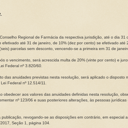
.
onselho Regional de Farmácia da respectiva jurisdição, até o dia 31
efetivado até 31 de janeiro, de 10% (dez por cento) se efetivado até 2
 (seis) parcelas sem desconto, vencendo-se a primeira em 31 de janeir
ós o vencimento, será acrescida multa de 20% (vinte por cento) e jur
ei Federal nº 3.820/60.
 das anuidades previstas nesta resolução, será aplicado o disposto no
 Lei Federal nº 12.514/11.
 obedecer aos valores das anuidades definidas nesta resolução, obs
lementar nº 123/06 e suas posteriores alterações, às pessoas jurídica
a publicação, revogando-se as disposições em contrário, em especial 
2/2017, Seção 1, página 104.