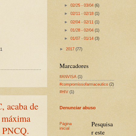
►
02/25 - 03/04
(6)
►
02/11 - 02/18
(1)
►
02/04 - 02/11
(1)
►
01/28 - 02/04
(1)
►
01/07 - 01/14
(3)
►
2017
(77)
21
Marcadores
#ANVISA
(1)
#compromissofarmaceutico
(2)
#HIV
(1)
C, acaba de
Denunciar abuso
ão máxima
Pesquisa
Página
- PNCQ.
inicial
r este