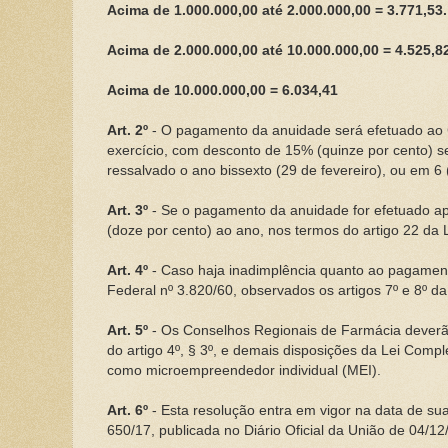
Acima de 1.000.000,00 até 2.000.000,00 = 3.771,53.
Acima de 2.000.000,00 até 10.000.000,00 = 4.525,82
Acima de 10.000.000,00 = 6.034,41
Art. 2º
- O pagamento da anuidade será efetuado ao C
exercício, com desconto de 15% (quinze por cento) se 
ressalvado o ano bissexto (29 de fevereiro), ou em 6
Art. 3º
- Se o pagamento da anuidade for efetuado ap
(doze por cento) ao ano, nos termos do artigo 22 da L
Art. 4º
- Caso haja inadimplência quanto ao pagamento
Federal nº 3.820/60, observados os artigos 7º e 8º da
Art. 5º
- Os Conselhos Regionais de Farmácia deverão
do artigo 4º, § 3º, e demais disposições da Lei Comp
como microempreendedor individual (MEI).
Art. 6º
- Esta resolução entra em vigor na data de su
650/17, publicada no Diário Oficial da União de 04/1