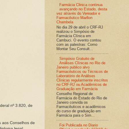
Farmácia Clinica continua
avançando no Estado, desta
vez através do Vereador e
Farmacêutico Marllon
Chambela
No dia 29 de abril o CRF-RJ
realizou o Simpósio de
Farmácia Clínica em
Cambuci. O evento contou
com as palestras: Como
Montar Seu Consult...
Simpósio Gratuito de
Análises Clínicas no Rio de
Janeiro publico alvo
Farmacêuticos ou Técnicos de
Laboratório de Análises
Clínicas regularmente inscritos
no CRF-RJ ou Acadêmicos de
Graduação em Farmácia
Conselho Regional de
Farmácia do Estado do Rio de
Janeiro convida os
ederal nº 3.820, de
Farmacêuticos e acadêmicos
do curso de graduação em
Farmácia para o Sim...
as aos Conselhos de
Foi Publicada no Diario
iploma legal;