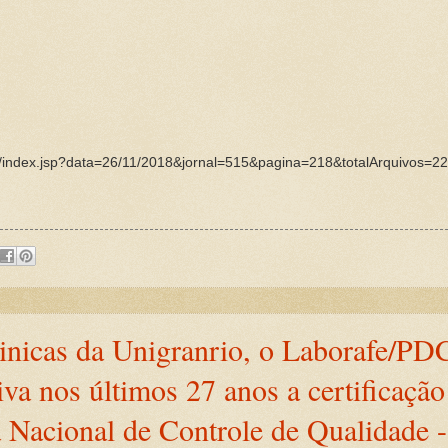
liza/index.jsp?data=26/11/2018&jornal=515&pagina=218&totalArquivos=2
inicas da Unigranrio, o Laborafe/PD
iva nos últimos 27 anos a certificaç
acional de Controle de Qualidade 