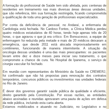
A formação do profissional de Saúde tem sido afetada, pois centenas de
residentes em treinamento nas mais diversas áreas dessas unidades,
que são referência, têm sua formação restringida, ficando comprometida
a qualificação de toda uma geração de profissionais especializados.
Por conta da deficiência de pessoal, no Andaraí, a enfermaria de
Cardiologia está fechada. No Cardoso Fontes, a Clínica Médica perdeu
quatro médicos estatutários de 40 horas, tendo hoje apenas três de 20
horas, o que agravou o que já era crítico. Em Bonsucesso, a equipe de
enfermagem foi reduzida pela metade e mais de 20 médicos deixaram a
emergência, que desde 2011 está alocada improvisadamente em
contêineres, funcionando de maneira intermitente. A situação da
oncologia dessas unidades é uma das mais preocupantes: os pacientes
levam entre dez e doze meses para iniciar seu tratamento, o que
compromete a chance de cura. No Hospital de Ipanema, o serviço de
cirurgia vascular foi fechado.
Em reunião com representantes do Ministério da Saúde no CREMERJ,
foi confirmado que não há propostas para renovação dos contratos
temporários, concursos públicos ou investimentos nas unidades federais
no Rio de Janeiro.
É dever dos governos garantir saúde pública de qualidade e eficiente,
direito garantido pela Constituição. Por essas razões, as entidades
abaixo assinadas e reunidas aprovaram uma pauta de ações em defesa
da rede pública, incluindo esta carta aberta.
Estamos mobilizados e atuando no Judiciário, no Legislativo e no